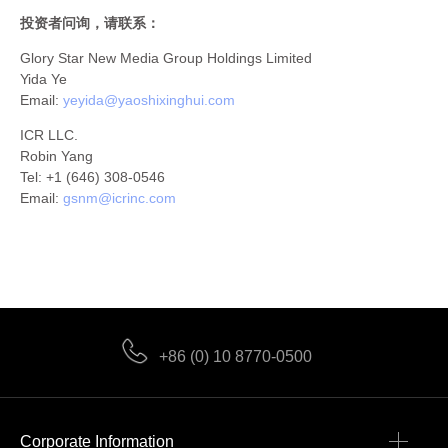
投资者问询，请联系：
Glory Star New Media Group Holdings Limited
Yida Ye
Email:
yeyida@yaoshixinghui.com
ICR LLC.
Robin Yang
Tel: +1 (646) 308-0546
Email:
gsnm@icrinc.com
+86 (0) 10 8770-0500
Corporate Information